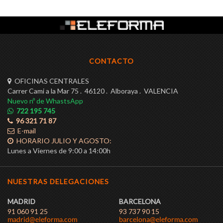
CONTACTO
OFICINAS CENTRALES
Carrer Cami a la Mar 75 . 46120 . Alboraya . VALENCIA
Nuevo nº de WhastsApp
722 195 745
96 321 71 87
E-mail
HORARIO JULIO Y AGOSTO:
Lunes a Viernes de 9:00 a 14:00h
NUESTRAS DELEGACIONES
MADRID
BARCELONA
91 060 91 25
93 737 90 15