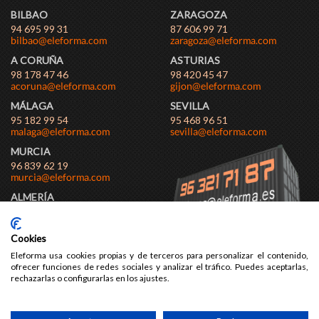
BILBAO
ZARAGOZA
94 695 99 31
87 606 99 71
A CORUÑA
ASTURIAS
98 178 47 46
98 420 45 47
MÁLAGA
SEVILLA
95 182 99 54
95 468 96 51
MURCIA
96 839 62 19
ALMERÍA
95 038 79 97
Cookies
Eleforma usa cookies propias y de terceros para personalizar el contenido,
ofrecer funciones de redes sociales y analizar el tráfico. Puedes aceptarlas,
rechazarlas o configurarlas en los ajustes.
AVISO LEGAL
POLÍTICA DE PRIVACIDAD
COOKIES
CONDICIONES
GENERALES