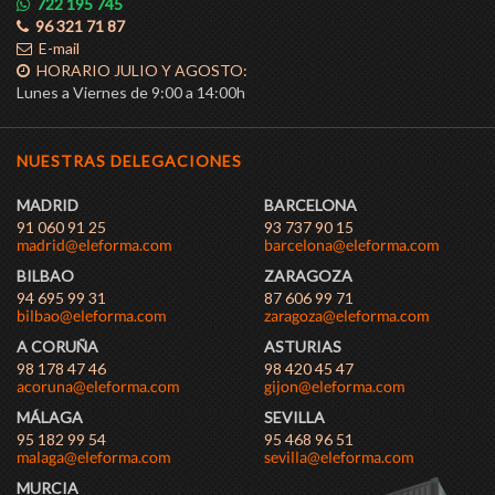
722 195 745
96 321 71 87
E-mail
HORARIO JULIO Y AGOSTO:
Lunes a Viernes de 9:00 a 14:00h
NUESTRAS DELEGACIONES
MADRID
BARCELONA
91 060 91 25
93 737 90 15
BILBAO
ZARAGOZA
94 695 99 31
87 606 99 71
A CORUÑA
ASTURIAS
98 178 47 46
98 420 45 47
MÁLAGA
SEVILLA
95 182 99 54
95 468 96 51
MURCIA