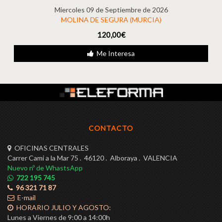
Miercoles 09 de Septiembre de 2026
MOLINA DE SEGURA (MURCIA)
120,00€
Me Interesa
CONTACTO
OFICINAS CENTRALES
Carrer Cami a la Mar 75 . 46120 . Alboraya . VALENCIA
Nuevo nº de WhastsApp
722 195 745
96 321 71 87
E-mail
HORARIO JULIO Y AGOSTO:
Lunes a Viernes de 9:00 a 14:00h