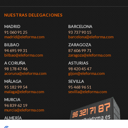
NUESTRAS DELEGACIONES
MADRID
BARCELONA
91 060 91 25
93 737 90 15
BILBAO
ZARAGOZA
94 695 99 31
87 606 99 71
A CORUÑA
ASTURIAS
98 178 47 46
98 420 45 47
MÁLAGA
SEVILLA
95 182 99 54
95 468 96 51
MURCIA
96 839 62 19
ALMERÍA
95 038 79 97