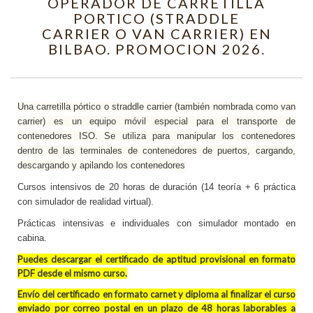
OPERADOR DE CARRETILLA
PORTICO (STRADDLE
CARRIER O VAN CARRIER) EN
BILBAO. PROMOCION 2026.
Una carretilla pórtico o straddle carrier (también nombrada como van
carrier)​ es un equipo móvil especial para el transporte de
contenedores ISO. Se utiliza para manipular los contenedores
dentro de las terminales de contenedores de puertos, cargando,
descargando y apilando los contenedores
Cursos intensivos de 20 horas de duración (14 teoría + 6 práctica
con simulador de realidad virtual).
Prácticas intensivas e individuales con simulador montado en
cabina.
Puedes descargar
el
certificado de aptitud provisional en formato
PDF
desde el mismo curso.
Envío del certificado en formato carnet y diploma al finalizar el curso
enviado por correo postal en un plazo de 48 horas laborables a