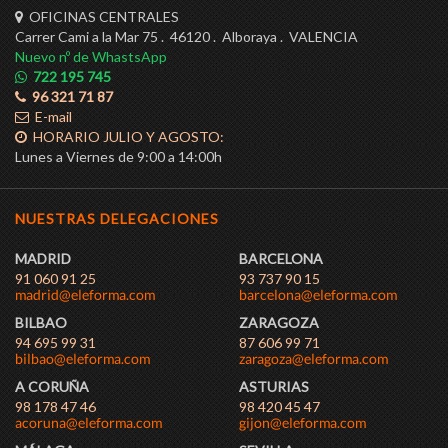
OFICINAS CENTRALES
Carrer Cami a la Mar 75 . 46120 . Alboraya . VALENCIA
Nuevo nº de WhastsApp
722 195 745
96 321 71 87
E-mail
HORARIO JULIO Y AGOSTO:
Lunes a Viernes de 9:00 a 14:00h
NUESTRAS DELEGACIONES
MADRID
BARCELONA
91 060 91 25
93 737 90 15
BILBAO
ZARAGOZA
94 695 99 31
87 606 99 71
A CORUÑA
ASTURIAS
98 178 47 46
98 420 45 47