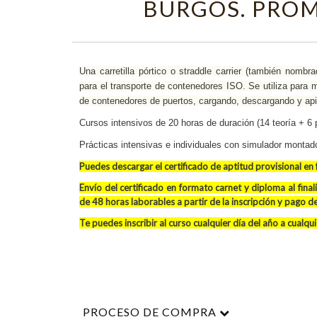
BURGOS. PRO
Una carretilla pórtico o straddle carrier (también nombr
para el transporte de contenedores ISO. Se utiliza para 
de contenedores de puertos, cargando, descargando y api
Cursos intensivos de 20 horas de duración (14 teoría + 6 p
Prácticas intensivas e individuales con simulador montad
Puedes descargar
el
certificado de aptitud provisional e
Envío del certificado en formato carnet y diploma al fina
de 48 horas laborables a partir de la inscripción y pago d
Te puedes inscribir al curso cualquier día del año a cualqu
PROCESO DE COMPRA