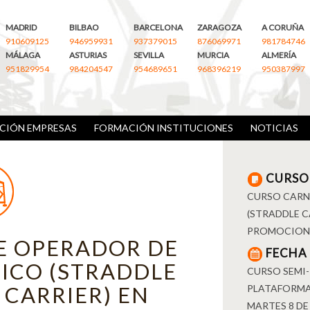
MADRID
BILBAO
BARCELONA
ZARAGOZA
A CORUÑA
910609125
946959931
937379015
876069971
981784746
MÁLAGA
ASTURIAS
SEVILLA
MURCIA
ALMERÍA
951829954
984204547
954689651
968396219
950387997
CIÓN EMPRESAS
FORMACIÓN INSTITUCIONES
NOTICIAS
CURSO
CURSO CARN
(STRADDLE C
PROMOCION 
E OPERADOR DE
FECHA
ICO (STRADDLE
CURSO SEMI-
 CARRIER) EN
PLATAFORMA
MARTES 8 DE 