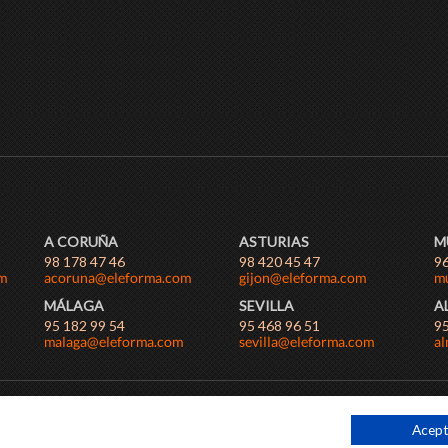
A CORUÑA
ASTURIAS
M
98 178 47 46
98 420 45 47
96
MÁLAGA
SEVILLA
A
95 182 99 54
95 468 96 51
95
ICIONES GENERALES
Acept