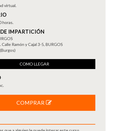
d virtual.
IO
0 horas.
 DE IMPARTICIÓN
URGOS
. Calle Ramón y Cajal 3-5, BURGOS
(Burgos)
COMO LLEGAR
O
c.
COMPRAR
ees que a alguien le puede intesar este curso