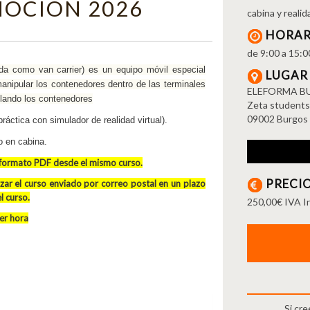
MOCION 2026
cabina y realida
HORAR
de 9:00 a 15:0
ada como van carrier)​ es un equipo móvil especial
LUGAR
manipular los contenedores dentro de las terminales
ELEFORMA B
lando los contenedores
Zeta students
09002 Burgos 
ráctica con simulador de realidad virtual).
o en cabina.
n formato PDF
desde el mismo curso.
PRECI
lizar el curso enviado por correo postal en un plazo
el curso
.
250,00€ IVA In
ier hora
Si cr