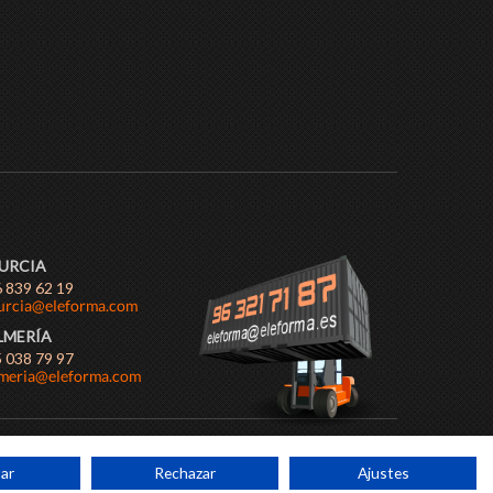
URCIA
 839 62 19
LMERÍA
 038 79 97
ar
Rechazar
Ajustes