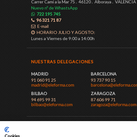
Carrer Cami a la Mar 75 . 46120 . Alboraya . VALENCIA
Nuevo nº de WhastsApp
722 195 745
96 321 71 87
E-mail
HORARIO JULIO Y AGOSTO:
Lunes a Viernes de 9:00 a 14:00h
NUESTRAS DELEGACIONES
MADRID
BARCELONA
91 060 91 25
93 737 90 15
BILBAO
ZARAGOZA
94 695 99 31
87 606 99 71
AVISO LEGAL
POLÍTICA DE PRIVACIDAD
COOKIES
COND
Cookies
Diseño y desarrollo web
IO SOLUTIONS