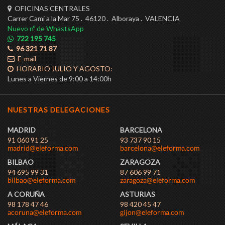
OFICINAS CENTRALES
Carrer Cami a la Mar 75 . 46120 . Alboraya . VALENCIA
Nuevo nº de WhastsApp
722 195 745
96 321 71 87
E-mail
HORARIO JULIO Y AGOSTO:
Lunes a Viernes de 9:00 a 14:00h
NUESTRAS DELEGACIONES
MADRID
BARCELONA
91 060 91 25
93 737 90 15
BILBAO
ZARAGOZA
94 695 99 31
87 606 99 71
A CORUÑA
ASTURIAS
98 178 47 46
98 420 45 47