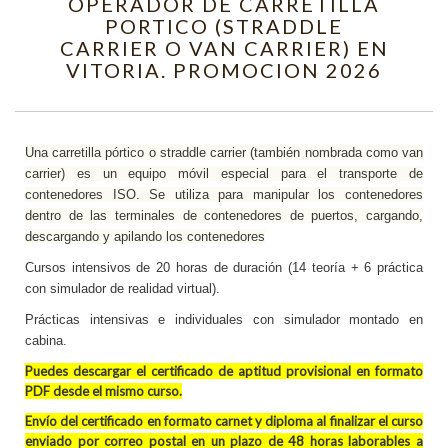
OPERADOR DE CARRETILLA
PORTICO (STRADDLE
CARRIER O VAN CARRIER) EN
VITORIA. PROMOCION 2026
Una carretilla pórtico o straddle carrier (también nombrada como van
carrier)​ es un equipo móvil especial para el transporte de
contenedores ISO. Se utiliza para manipular los contenedores
dentro de las terminales de contenedores de puertos, cargando,
descargando y apilando los contenedores
Cursos intensivos de 20 horas de duración (14 teoría + 6 práctica
con simulador de realidad virtual).
Prácticas intensivas e individuales con simulador montado en
cabina.
Puedes descargar
el
certificado de aptitud provisional en formato
PDF
desde el mismo curso.
Envío del certificado en formato carnet y diploma al finalizar el curso
enviado por correo postal en un plazo de 48 horas laborables a