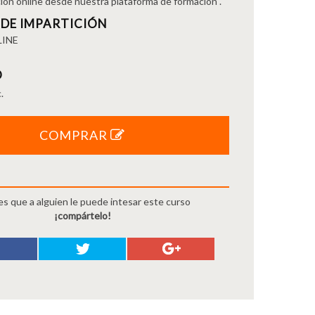
ión online desde nuestra plataforma de formación .
 DE IMPARTICIÓN
LINE
O
.
COMPRAR
ees que a alguien le puede intesar este curso
¡compártelo!