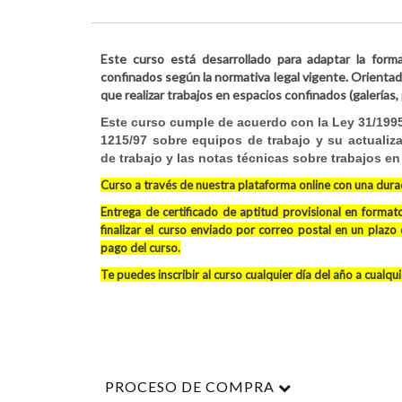
Este curso está desarrollado para adaptar la form
confinados según la normativa legal vigente. Orienta
que realizar trabajos en espacios confinados (galerías,
Este curso cumple de acuerdo con la Ley 31/1995
1215/97 sobre equipos de
trabajo
y su actualiza
de
trabajo
y las notas técnicas sobre trabajos e
Curso a través de nuestra plataforma online con una durac
Entrega de certificado de aptitud provisional en forma
finalizar el curso enviado por correo postal en un plazo 
pago del curso
.
Te puedes inscribir al curso cualquier día del año a cualqu
PROCESO DE COMPRA