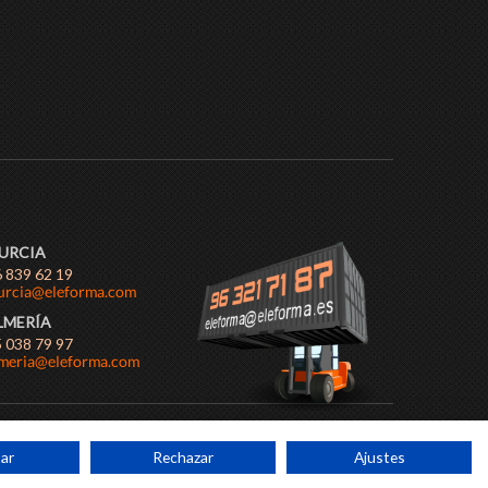
URCIA
 839 62 19
LMERÍA
 038 79 97
ar
Rechazar
Ajustes