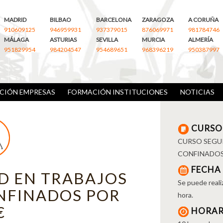
MADRID
BILBAO
BARCELONA
ZARAGOZA
A CORUÑA
910609125
946959931
937379015
876069971
981784746
MÁLAGA
ASTURIAS
SEVILLA
MURCIA
ALMERÍA
951829954
984204547
954689651
968396219
950387997
CIÓN EMPRESAS
FORMACIÓN INSTITUCIONES
NOTICIAS
CURSO
CURSO SEGUR
CONFINADOS
FECHA
D EN TRABAJOS
Se puede realiz
ONFINADOS POR
hora.
€
HORAR