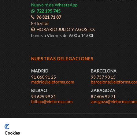
Nuevo nº de WhastsApp
722 195 745
96 321 71 87
E-mail
HORARIO JULIO Y AGOSTO:
Lunes a Viernes de 9:00 a 14:00h
NUESTRAS DELEGACIONES
MADRID
BARCELONA
91 060 91 25
93 737 90 15
BILBAO
ZARAGOZA
94 695 99 31
87 606 99 71
AVISO LEGAL
POLÍTICA DE PRIVACIDAD
COOKIES
COND
Cookies
Diseño y desarrollo web
IO SOLUTIONS