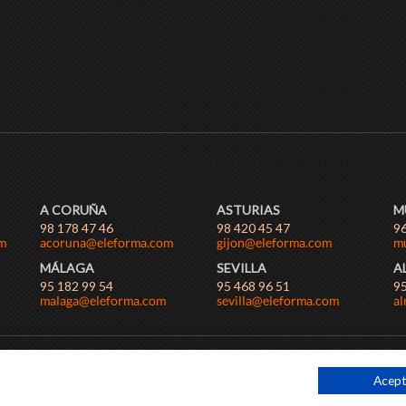
A CORUÑA
ASTURIAS
M
98 178 47 46
98 420 45 47
96
MÁLAGA
SEVILLA
A
95 182 99 54
95 468 96 51
95
ICIONES GENERALES
Acept