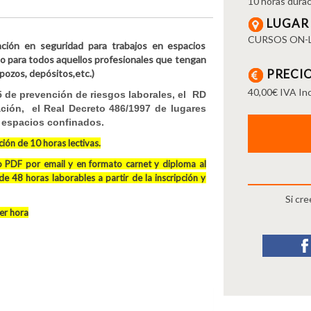
10 horas durac
LUGAR
CURSOS ON-
ación en seguridad para trabajos en espacios
do para todos aquellos profesionales que tengan
PRECI
 pozos, depósitos,etc.)
40,00€ IVA Inc
 de prevención de riesgos laborales, el RD
ción, el Real Decreto 486/1997 de lugares
n espacios confinados.
ión de 10 horas lectivas.
to PDF por email y en formato carnet y diploma al
de 48 horas laborables a partir de la inscripción y
Si cr
ier hora